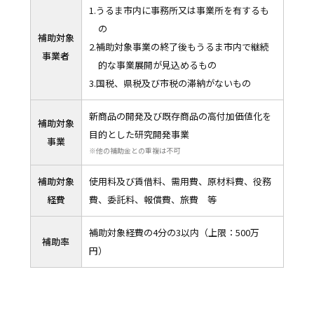
1.うるま市内に事務所又は事業所を有するも
の
補助対象
2.補助対象事業の終了後もうるま市内で継続
事業者
的な事業展開が見込めるもの
3.国税、県税及び市税の滞納がないもの
新商品の開発及び既存商品の高付加価値化を
補助対象
目的とした研究開発事業
事業
※他の補助金との重複は不可
補助対象
使用料及び賃借料、需用費、原材料費、役務
経費
費、委託料、報償費、旅費 等
補助対象経費の4分の3以内（上限：500万
補助率
円）