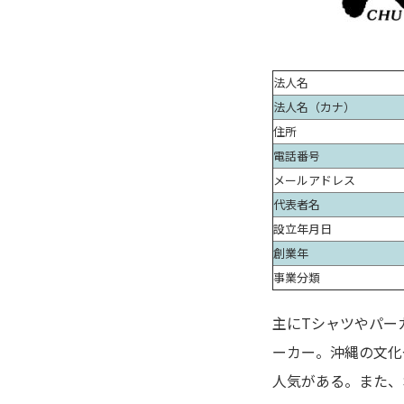
法人名
法人名（カナ）
住所
電話番号
メールアドレス
代表者名
設立年月日
創業年
事業分類
主にTシャツやパー
ーカー。沖縄の文化
人気がある。また、オ