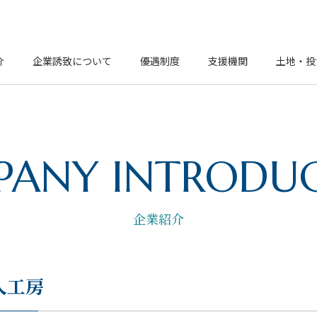
介
企業誘致について
優遇制度
支援機関
土地・投
ANY INTRODU
企業紹介
人工房