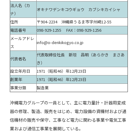
法人名（カ
オキナワデンキコウギョウ カブシキカイシャ
ナ）
住所
〒904-2234 沖縄県うるま市字州崎12-55
電話番号
098-929-1255 FAX：098-929-1256
メールアドレ
info@o-denkikogyo.co.jp
ス
代表取締役社長 新垣 昌明（あらかき まさあ
代表者名
き）
設立年月日
1971（昭和46）年12月23日
創業年
1971（昭和46）年12月23日
事業分類
製造業
沖縄電力グループの一員として、主に電力量計・計器用変成
器の修理、製造、販売をはじめ、電力設備の資機材および通
信機材の販売や保守、工事など電力に関わる事業や電気工事
業および通信工事業を展開している。