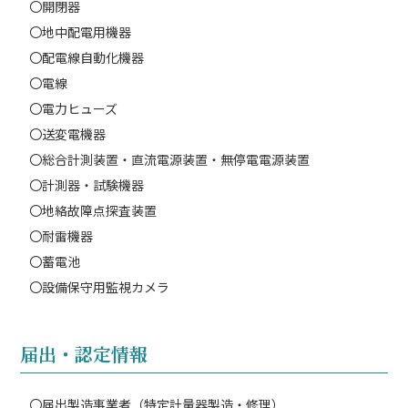
〇開閉器
〇地中配電用機器
〇配電線自動化機器
〇電線
〇電力ヒューズ
〇送変電機器
〇総合計測装置・直流電源装置・無停電電源装置
〇計測器・試験機器
〇地絡故障点探査装置
〇耐雷機器
〇蓄電池
〇設備保守用監視カメラ
届出・認定情報
〇届出製造事業者（特定計量器製造・修理）