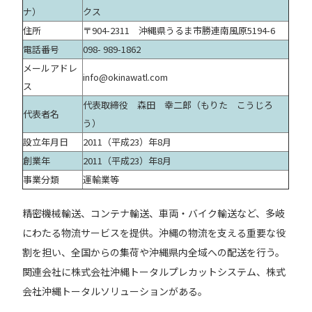
ナ）
クス
住所
〒904-2311 沖縄県うるま市勝連南風原5194-6
電話番号
098- 989-1862
メールアドレ
info@okinawatl.com
ス
代表取締役 森田 幸二郎（もりた こうじろ
代表者名
う）
設立年月日
2011（平成23）年8月
創業年
2011（平成23）年8月
事業分類
運輸業等
精密機械輸送、コンテナ輸送、車両・バイク輸送など、多岐
にわたる物流サービスを提供。沖縄の物流を支える重要な役
割を担い、全国からの集荷や沖縄県内全域への配送を行う。
関連会社に株式会社沖縄トータルプレカットシステム、株式
会社沖縄トータルソリューションがある。